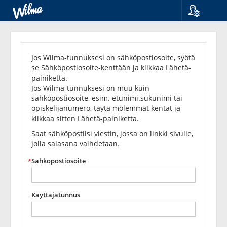
Kieli
Unohditko
Suomi
Svenska
salasanasi?
Jos Wilma-tunnuksesi on sähköpostiosoite, syötä
English
se Sähköpostiosoite-kenttään ja klikkaa Lähetä-
painiketta.
Jos Wilma-tunnuksesi on muu kuin
sähköpostiosoite, esim. etunimi.sukunimi tai
opiskelijanumero, täytä molemmat kentät ja
klikkaa sitten Lähetä-painiketta.
Saat sähköpostiisi viestin, jossa on linkki sivulle,
jolla salasana vaihdetaan.
Sähköpostiosoite
Käyttäjätunnus